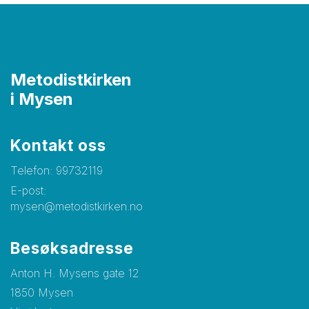
Metodistkirken
i Mysen
Kontakt oss
Telefon:
99732119
E-post:
mysen@metodistkirken.no
Besøksadresse
Anton H. Mysens gate 12
1850 Mysen