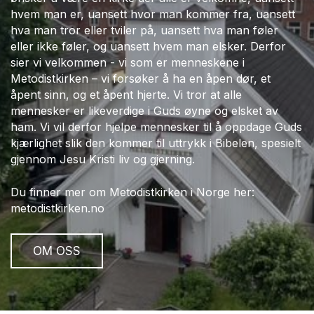
hvem man er, uansett hvor man kommer fra, uansett
hva man tror eller tviler på, uansett hva man føler
eller ikke føler, og uansett hvem man elsker. Derfor
sier vi velkommen - vi som er menneskene i
Metodistkirken – vi forsøker å ha en åpen dør, et
åpent sinn, og et åpent hjerte. Vi tror at alle
mennesker er likeverdige i Guds øyne og elsket av
ham. Vi vil derfor hjelpe mennesker til å oppdage Guds
kjærlighet slik den kommer til uttrykk i Bibelen, spesielt
gjennom Jesu Kristi liv og gjerning.
Du finner mer om Metodistkirken i Norge her:
metodistkirken.no
OM OSS