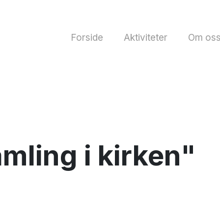
Forside
Aktiviteter
Om os
mling i kirken"